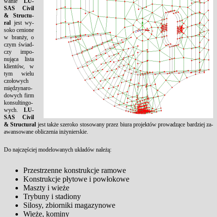
wa­nie
LU­
SAS Ci­vil
& Stru­c­tu­
ral
jest wy­
so­ko ce­nio­ne
w branży, o
czym świad­
czy im­po­
nująca li­sta
klientów, w
tym wie­lu
czołowych
między­na­ro­
do­wych firm
kon­sul­tin­go­
wych.
LU­
SAS Ci­vil
& Struc­­tu­ral
jest także sze­ro­ko sto­so­wa­ny przez biu­ra pro­jektów pro­wadzące bar­dziej za­
awan­so­wa­ne ob­li­cze­nia inżynier­skie.
Do najczęściej mo­de­lo­wa­nych układów na­leżą:
Prze­strzen­ne kon­struk­cje ra­mo­we
Kon­struk­cje płyto­we i powłoko­we
Masz­ty i wieże
Try­bu­ny i sta­dio­ny
Si­lo­sy, zbior­ni­ki ma­ga­zy­no­we
Wieże, ko­mi­ny