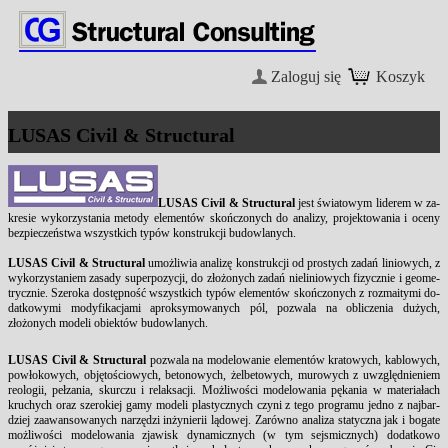
Zaloguj się
Koszyk
LUSAS Civil & Structural
LU­SAS Ci­vil & Struc­tu­ral
jest świa­to­wym li­de­rem w za­
kre­sie wy­ko­rzy­sta­nia me­to­dy ele­mentów skończo­nych do ana­li­zy, pro­jek­to­wa­nia i oce­ny
bez­pie­czeństwa wszyst­kich typów kon­struk­cji bu­dow­la­nych.
LU­SAS Ci­vil & Struc­tu­ral
umożli­wia ana­lizę kon­struk­cji od pro­stych za­dań li­nio­wych, z
wy­ko­rzy­sta­niem za­sa­dy su­per­po­zy­cji, do złożonych za­dań nie­li­nio­wych fi­zycz­nie i geo­me­
trycz­nie. Sze­ro­ka dostępność wszyst­kich typów ele­mentów skończo­nych z roz­ma­ity­mi do­
dat­ko­wy­mi mo­dy­fi­ka­cja­mi aprok­sy­mo­wa­nych pól, po­zwa­la na ob­li­cze­nia dużych,
złożonych mo­de­li obiektów bu­dow­la­nych.
LU­SAS Ci­vil & Struc­tu­ral
po­zwa­la na mo­de­lo­wa­nie ele­mentów kra­to­wych, ka­blo­wych,
powłoko­wych, objętościo­wych, be­to­no­wych, żel­be­to­wych, mu­ro­wych z uwzględnie­niem
re­olo­gii, pełza­nia, skur­czu i re­lak­sa­cji. Możli­wości mo­de­lo­wa­nia pęka­nia w ma­te­riałach
kru­chych oraz sze­ro­kiej ga­my mo­de­li pla­stycz­nych czy­ni z te­go pro­gra­mu jed­no z naj­bar­
dziej za­awan­so­wa­nych narzędzi inżynie­rii lądo­wej. Zarówno ana­li­za sta­tycz­na jak i bo­ga­te
możli­wości mo­de­lo­wa­nia zja­wisk dy­na­micz­nych (w tym sej­smicz­nych) do­dat­ko­wo