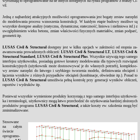
wyróżniają to opro­gra­mo­wa­nie na tle in­nych dostępnych na ryn­ku pro­gramów z branży Ci­
vil.
Jedną z naj­bar­dziej atrak­cyj­nych możli­wości opro­gra­mo­wa­nia jest bo­ga­ty ze­staw narzędzi
do mo­de­lo­wa­nia pro­ce­su wzno­sze­nia kon­struk­cji. W każdym eta­pie bu­do­wy możli­we są
wszyst­kie dostępne ana­li­zy (sta­tycz­na, dy­na­micz­na; sta­tecz­ność; li­nio­wa i nie­li­nio­wa itd.) z
uwzględnie­niem wie­ku be­to­nu, zmian właści­wości fi­zycz­nych ma­te­riałów, zmian pod­parć,
geo­me­trii itp.
LU­SAS Ci­vil & Struc­tu­ral
dostępny jest w kil­ku opcjach w za­leżności od stop­nia za­
awan­so­wa­nia pro­wa­dzo­nych ob­li­czeń:
LU­SAS Ci­vil & Struc­tu­ral LT
,
LU­SAS Ci­vil &
Struc­tu­ral Stan­dard
,
LU­SAS Ci­vil & Struc­tu­ral Plus
. Wszyst­kie używają te­go sa­me­go
in­ter­fej­su użyt­kow­ni­ka, po­sia­dają go­to­we kre­ato­ry mo­de­lo­wa­nia dla ty­po­wych roz­wiązań
kon­struk­cyj­nych (użyt­kow­nik może do­sto­so­wy­wać je do własnych po­trzeb), kom­plek­so­
wy ze­staw narzędzi do łatwe­go i szyb­kie­go two­rze­nia mo­de­lu, de­fi­nio­wa­nia ob­ciążeń i
łącze­nia wy­ników z różnych przy­padków ob­ciążeń (kom­bi­na­cje, ob­wied­nie itp.). Po­nad to
LU­SAS Ci­vil & Struc­tu­ral
umożli­wia pełną kon­trolę przy ge­ne­ra­cji wy­ników ob­li­czeń,
ra­portów i wy­druków itp.
Po­nie­waż wszyst­kie wy­mie­nio­ne pro­duk­ty ko­rzy­stają z te­go sa­me­go in­ter­fej­su użyt­kow­ni­
ka i ter­mi­no­lo­gii, użyt­kow­ni­cy mogą łatwo prze­cho­dzić do użyt­ko­wa­nia bar­dziej złożonych
pro­duktów pro­gra­mu
LU­SAS Ci­vil & Struc­tu­ral
, a także kosz­ty ew. szko­le­nia mogą być
zmi­ni­ma­li­zo­wa­ne.
Sto­so­wa­ne
na całym
świe­cie
opro­gra­mo­